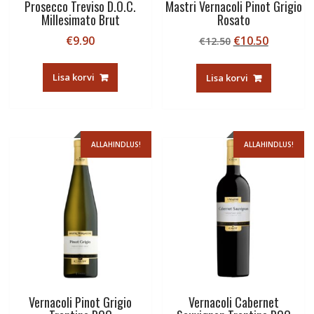
Prosecco Treviso D.O.C.
Mastri Vernacoli Pinot Grigio
Millesimato Brut
Rosato
Algne
Current
€
9.90
€
10.50
€
12.50
hind
price
oli:
is:
Lisa korvi
Lisa korvi
€12.50.
€10.50.
ALLAHINDLUS!
ALLAHINDLUS!
Vernacoli Pinot Grigio
Vernacoli Cabernet