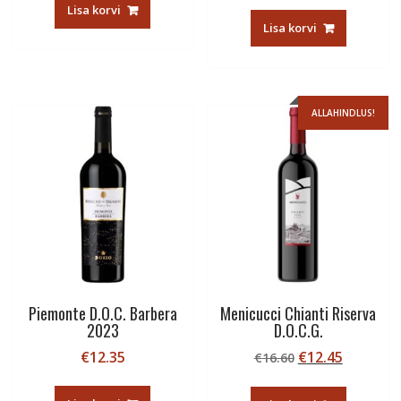
Lisa korvi
oli:
is:
Lisa korvi
€15.35.
€12.28.
ALLAHINDLUS!
Piemonte D.O.C. Barbera
Menicucci Chianti Riserva
2023
D.O.C.G.
Algne
Current
€
12.35
€
12.45
€
16.60
hind
price
oli:
is: