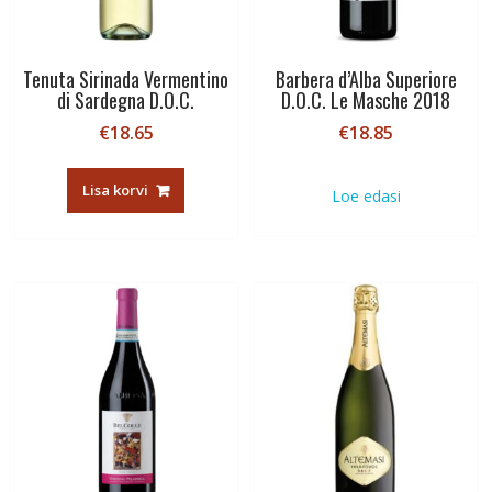
Tenuta Sirinada Vermentino
Barbera d’Alba Superiore
di Sardegna D.O.C.
D.O.C. Le Masche 2018
€
18.65
€
18.85
Lisa korvi
Loe edasi