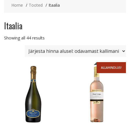
Home
Tooted
Itaalia
Itaalia
Sorted
Showing all 44 results
by
price:
low
to
ALLAHINDLUS!
high