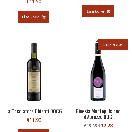
€
11.50
Lisa korvi
Lisa korvi
ALLAHINDLUS!
La Cacciatora Chianti DOCG
Ginesia Montepulciano
d’Abruzzo DOC
€
11.90
Algne
Current
€
12.28
€
15.35
hind
price