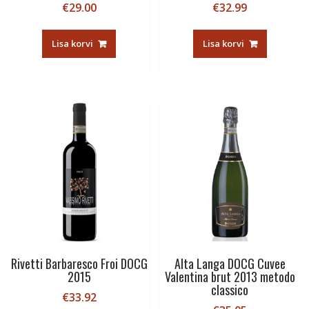
€
29.00
€
32.99
Lisa korvi
Lisa korvi
Rivetti Barbaresco Froi DOCG
Alta Langa DOCG Cuvee
2015
Valentina brut 2013 metodo
classico
€
33.92