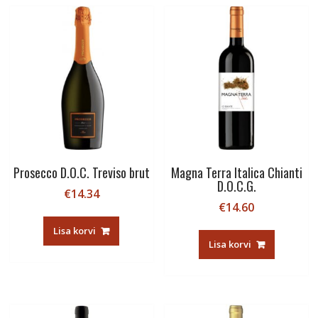
Magna Terra Italica Chianti
Prosecco D.O.C. Treviso brut
D.O.C.G.
€
14.34
€
14.60
Lisa korvi
Lisa korvi