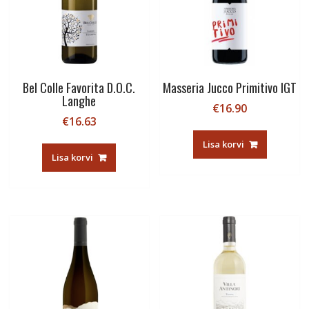
Bel Colle Favorita D.O.C.
Masseria Jucco Primitivo IGT
Langhe
€
16.90
€
16.63
Lisa korvi
Lisa korvi