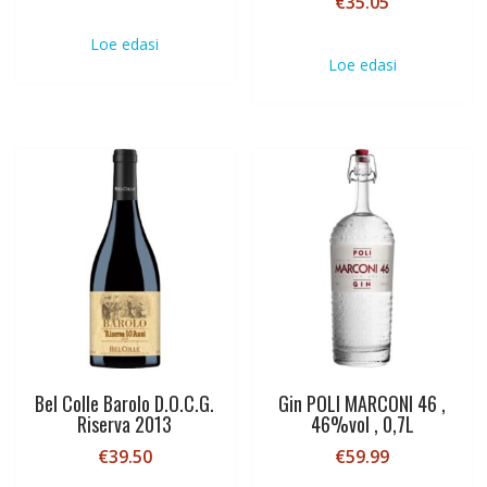
€
35.05
Loe edasi
Loe edasi
Bel Colle Barolo D.O.C.G.
Gin POLI MARCONI 46 ,
Riserva 2013
46%vol , 0,7L
€
39.50
€
59.99