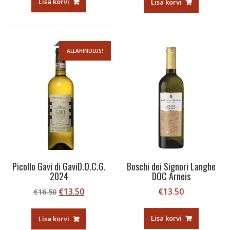
Lisa korvi
Lisa korvi
€16.60.
€12.45.
ALLAHINDLUS!
Picollo Gavi di GaviD.O.C.G.
Boschi dei Signori Langhe
2024
DOC Arneis
Algne
Current
€
13.50
€
13.50
€
16.50
hind
price
oli:
is:
Lisa korvi
Lisa korvi
€16.50.
€13.50.