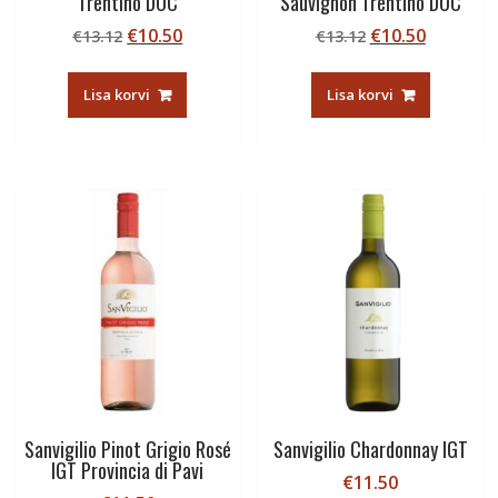
Trentino DOC
Sauvignon Trentino DOC
Algne
Current
Algne
Current
€
10.50
€
10.50
€
13.12
€
13.12
hind
price
hind
price
oli:
is:
oli:
is:
Lisa korvi
Lisa korvi
€13.12.
€10.50.
€13.12.
€10.50.
Sanvigilio Pinot Grigio Rosé
Sanvigilio Chardonnay IGT
IGT Provincia di Pavi
€
11.50