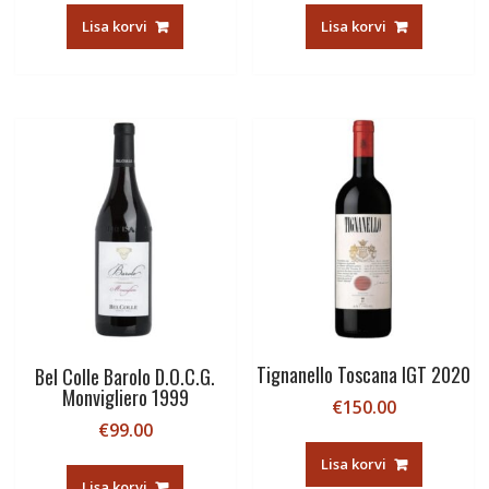
Lisa korvi
Lisa korvi
Tignanello Toscana IGT 2020
Bel Colle Barolo D.O.C.G.
Monvigliero 1999
€
150.00
€
99.00
Lisa korvi
Lisa korvi