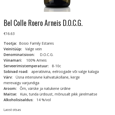
Bel Colle Roero Arneis D.O.C.G.
€
16.63
Tootja:
Bosio Family Estares
Veinitüüp:
Valge vein
Denominatsioon:
D.O.C.G.
Viinamari:
100% Arneis
Serveerimistemperatuur:
8-10c
Sobivad road:
aperatiivina, eelroogade või valge kalaga
Värv:
Üsna intensiivne kahvatukollane, kerge
merevaigu varjundiga
Aroom:
Õrn, värske ja natukene ürdine
Maitse:
Kuiv, tunda ürdisust, mõnusalt pikk järelmaitse
Alkoholisisaldus:
14 %/vol
Laost otsas