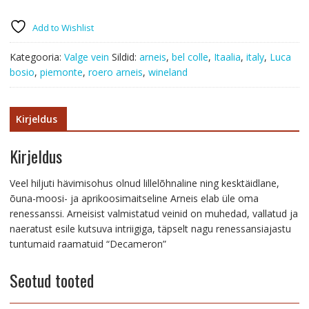
Add to Wishlist
Kategooria:
Valge vein
Sildid:
arneis
,
bel colle
,
Itaalia
,
italy
,
Luca
bosio
,
piemonte
,
roero arneis
,
wineland
Kirjeldus
Kirjeldus
Veel hiljuti hävimisohus olnud lillelõhnaline ning kesktäidlane,
õuna-moosi- ja aprikoosimaitseline Arneis elab üle oma
renessanssi. Arneisist valmistatud veinid on muhedad, vallatud ja
naeratust esile kutsuva intriigiga, täpselt nagu renessansiajastu
tuntumaid raamatuid “Decameron”
Seotud tooted