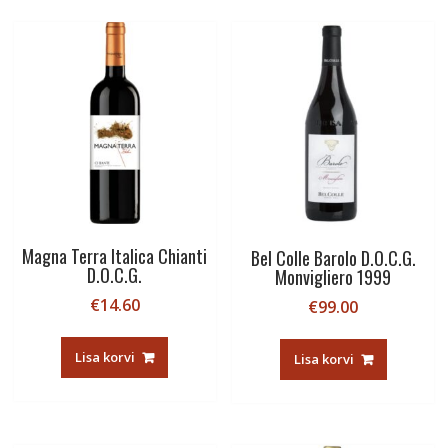
Magna Terra Italica Chianti
Bel Colle Barolo D.O.C.G.
D.O.C.G.
Monvigliero 1999
€
14.60
€
99.00
Lisa korvi
Lisa korvi