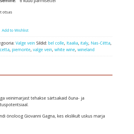
semine:
6 kuud pärmisettel
t otsas
Add to Wishlist
egooria:
Valge vein
Sildid:
bel colle
,
Itaalia
,
italy
,
Nas-Cétta
,
cetta
,
piemonte
,
valge vein
,
white wine
,
wineland
miga veinimarjast tehakse särtsakaid õuna- ja
ituspotentsiaal.
ndi önoloog Giovanni Gagna, kes ekslikult uskus marja