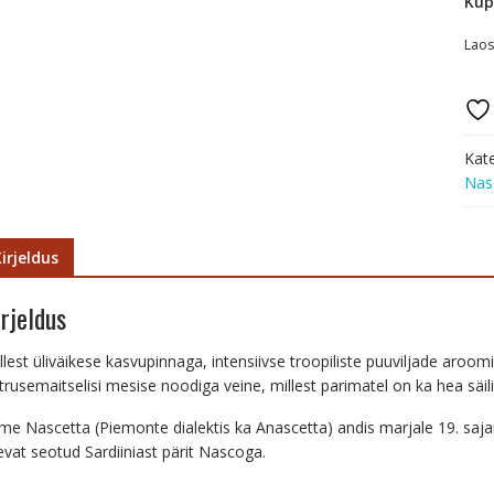
Küp
Laos
Kat
Nas
irjeldus
irjeldus
llest üliväikese kasvupinnaga, intensiivse troopiliste puuviljade aroo
itrusemaitselisi mesise noodiga veine, millest parimatel on ka hea säil
me Nascetta (Piemonte dialektis ka Anascetta) andis marjale 19. saja
evat seotud Sardiiniast pärit Nascoga.