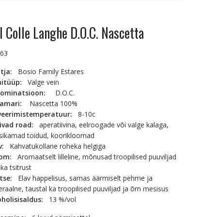
l Colle Langhe D.O.C. Nascetta
.63
tja:
Bosio Family Estares
nitüüp:
Valge vein
ominatsioon:
D.O.C.
namari:
Nascetta 100%
veerimistemperatuur:
8-10c
ivad road:
aperatiivina, eelroogade või valge kalaga,
tsikamad toidud, koorikloomad
rv:
Kahvatukollane roheka helgiga
oom:
Aromaatselt lilleline, mõnusad troopilised puuviljad
ka tsitrust
itse:
Elav happelisus, samas äärmiselt pehme ja
raalne, taustal ka troopilised puuviljad ja õrn mesisus
oholisisaldus:
13 %/vol