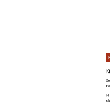
K
K
Se
ts
Ni
ol