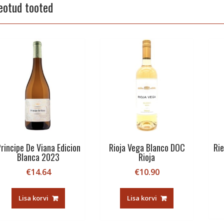
eotud tooted
rincipe De Viana Edicion
Rioja Vega Blanco DOC
Ri
Blanca 2023
Rioja
€
14.64
€
10.90
Lisa korvi
Lisa korvi