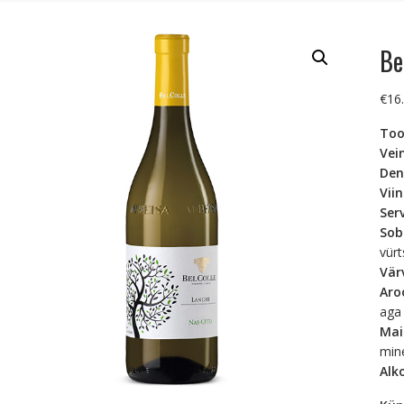
Be
€
16
Too
Vei
Den
Vii
Ser
Sob
vür
Vä
Ar
aga 
Ma
mine
Alk