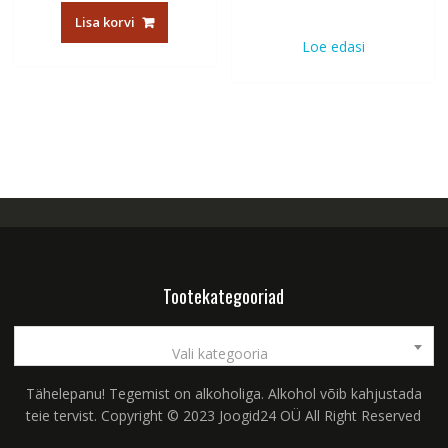
Lisa korvi
Loe edasi
Tootekategooriad
Vali kategooria
Tähelepanu! Tegemist on alkoholiga. Alkohol võib kahjustada
teie tervist. Copyright © 2023 Joogid24 OÜ All Right Reserved