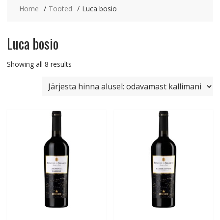
Home
Tooted
Luca bosio
Luca bosio
Sorted
Showing all 8 results
by
price:
low
to
high