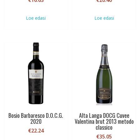
€
16.63
€
20.40
Loe edasi
Loe edasi
Bosio Barbaresco D.O.C.G.
Alta Langa DOCG Cuvee
2020
Valentina brut 2013 metodo
classico
€
22.24
€
35.05