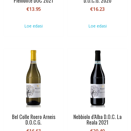
Piemonte DOC 2021
D.O.C.G. 2020
€
13.95
€
16.23
Loe edasi
Loe edasi
Bel Colle Roero Arneis
Nebbiolo d’Alba D.O.C. La
D.O.C.G.
Reala 2021