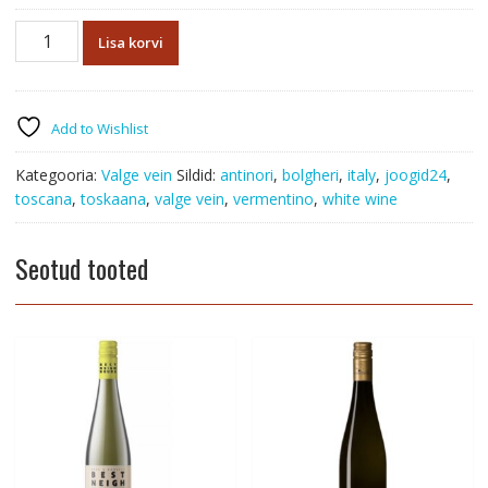
Tenuta
Lisa korvi
Guado
al
Tasso
Vermentino
Add to Wishlist
Bolgheri
DOC
Kategooria:
Valge vein
Sildid:
antinori
,
bolgheri
,
italy
,
joogid24
,
kogus
toscana
,
toskaana
,
valge vein
,
vermentino
,
white wine
Seotud tooted