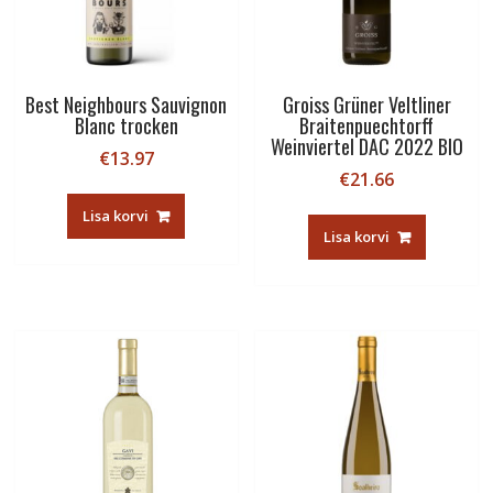
Best Neighbours Sauvignon
Groiss Grüner Veltliner
Blanc trocken
Braitenpuechtorff
Weinviertel DAC 2022 BIO
€
13.97
€
21.66
Lisa korvi
Lisa korvi