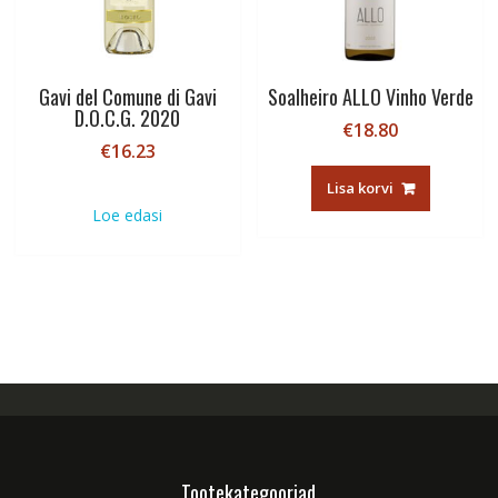
Gavi del Comune di Gavi
Soalheiro ALLO Vinho Verde
D.O.C.G. 2020
€
18.80
€
16.23
Lisa korvi
Loe edasi
Tootekategooriad