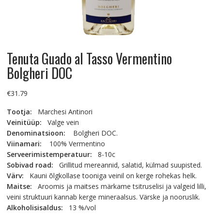
Tenuta Guado al Tasso Vermentino
Bolgheri DOC
€
31.79
Tootja:
Marchesi Antinori
Veinitüüp:
Valge vein
Denominatsioon:
Bolgheri DOC.
Viinamari:
100% Vermentino
Serveerimistemperatuur:
8-10c
Sobivad road:
Grillitud mereannid, salatid, külmad suupisted.
Värv:
Kauni õlgkollase tooniga veinil on kerge rohekas helk.
Maitse:
Aroomis ja maitses märkame tsitruselisi ja valgeid lilli,
veini struktuuri kannab kerge mineraalsus. Värske ja nooruslik.
Alkoholisisaldus:
13 %/vol