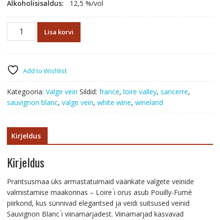
Alkoholisisaldus:
12,5 %/vol
Eric
Lisa korvi
Louis
Sancerre
Blanc
2021
Add to Wishlist
kogus
Kategooria:
Valge vein
Sildid:
france
,
loire valley
,
sancerre
,
sauvignon blanc
,
valge vein
,
white wine
,
wineland
Kirjeldus
Kirjeldus
Prantsusmaa üks armastatuimaid väärikate valgete veinide
valmistamise maakonnas – Loire ́i orus asub Pouilly-Fumé
piirkond, kus sünnivad elegantsed ja veidi suitsused veinid
Sauvignon Blanc ́i viinamarjadest. Viinamarjad kasvavad