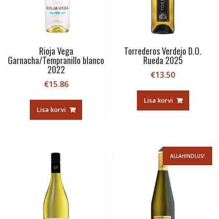
Rioja Vega
Torrederos Verdejo D.O.
Garnacha/Tempranillo blanco
Rueda 2025
2022
€
13.50
€
15.86
Lisa korvi
Lisa korvi
ALLAHINDLUS!