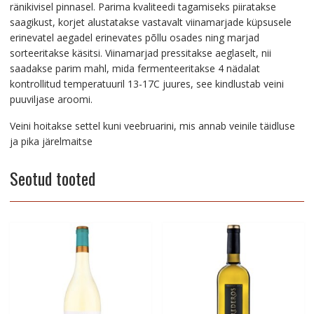
ränikivisel pinnasel. Parima kvaliteedi tagamiseks piiratakse
saagikust, korjet alustatakse vastavalt viinamarjade küpsusele
erinevatel aegadel erinevates põllu osades ning marjad
sorteeritakse käsitsi. Viinamarjad pressitakse aeglaselt, nii
saadakse parim mahl, mida fermenteeritakse 4 nädalat
kontrollitud temperatuuril 13-17C juures, see kindlustab veini
puuviljase aroomi.
Veini hoitakse settel kuni veebruarini, mis annab veinile täidluse
ja pika järelmaitse
Seotud tooted