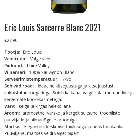
Eric Louis Sancerre Blanc 2021
€
27.90
Tootja:
Eric Louis
Veinitüüp:
Valge vein
Piirkond:
Loire Valley
Viinamari:
100% Sauvignon Blanc
Serveerimistemperatuur:
7-9c
Sobivad road:
Ideaalne kitsejuustuga ja kitsejuustust
valmistatud roogadega. Sobib ka kana, valge kala, mereandide ja
kergemate koorekasmetega.
Värv:
selge ja kirgas helekollane
Aroom:
aromaatne, värske ja kergelt suitsune, troopiliste
puuviljade ja piimanõgese aroomiga
Maitse:
Elegantne, keskmise täidlusega ja heas tasakaalus.
Puuviljane, maitses veidi valget pipart