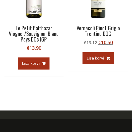
Le Petit Balthazar
Vernacoli Pinot Grigio
Viogner/Sauvignon Blanc
Trentino DOC
Pays DOc IGP
Algne
Current
€
10.50
€
13.12
€
13.90
hind
price
oli:
is:
Lisa korvi
€13.12.
€10.50.
Lisa korvi