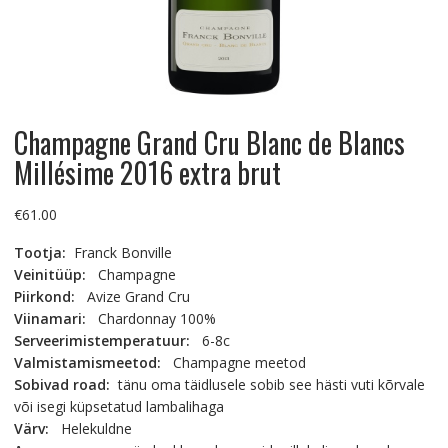
Champagne Grand Cru Blanc de Blancs
Millésime 2016 extra brut
€
61.00
Tootja:
Franck Bonville
Veinitüüp:
Champagne
Piirkond:
Avize Grand Cru
Viinamari:
Chardonnay 100%
Serveerimistemperatuur:
6-8c
Valmistamismeetod:
Champagne meetod
Sobivad road:
tänu oma täidlusele sobib see hästi vuti kõrvale
või isegi küpsetatud lambalihaga
Värv:
Helekuldne