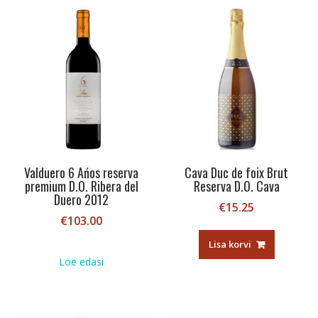
Valduero 6 Ańos reserva
Cava Duc de foix Brut
premium D.O. Ribera del
Reserva D.O. Cava
Duero 2012
€
15.25
€
103.00
Lisa korvi
Loe edasi