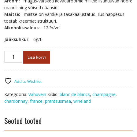
Aroom:
magus-värsked kevadaroomid millele lisanduvad noore
mandli ning võised nüansid
Maitse:
maitse on värske ja tasakaalustatud. Ilus happesus
toetab kreemiat struktuuri.
Alkoholisisaldus:
12 %/vol
Jääksuhkur:
6g/L
Champagne
Lisa korvi
Grand
Cru
Blanc
de
Add to Wishlist
Blancs
Millésime
Kategooria:
Vahuvein
Sildid:
blanc de blancs
,
champagne
,
2016
chardonnay
,
france
,
prantsusmaa
,
wineland
extra
brut
Seotud tooted
kogus