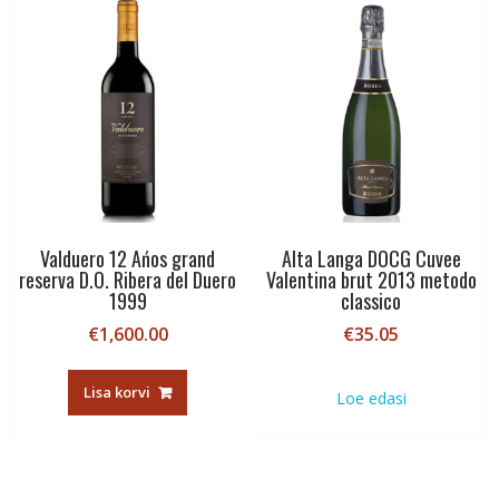
Valduero 12 Ańos grand
Alta Langa DOCG Cuvee
reserva D.O. Ribera del Duero
Valentina brut 2013 metodo
1999
classico
€
1,600.00
€
35.05
Lisa korvi
Loe edasi