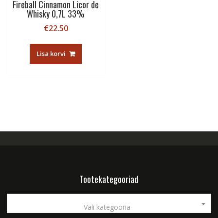
Fireball Cinnamon Licor de
Whisky 0,7L 33%
€
22.50
Lisa korvi
Tootekategooriad
Vali kategooria