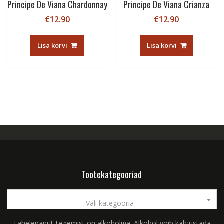
Principe De Viana Chardonnay
Principe De Viana Crianza
€
12.90
€
12.90
Lisa korvi
Lisa korvi
Tootekategooriad
Vali kategooria
Tähelepanu! Tegemist on alkoholiga. Alkohol võib kahjustada