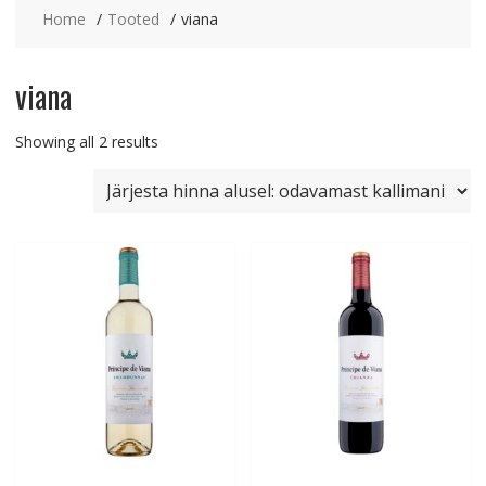
Home
Tooted
viana
viana
Sorted
Showing all 2 results
by
price:
low
to
high