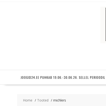
Skip
to
content
JOOGID24.EE PUHKAB 19.06.-30.06.26. SELLEL PERIOODIL
Home
Tooted
michlers