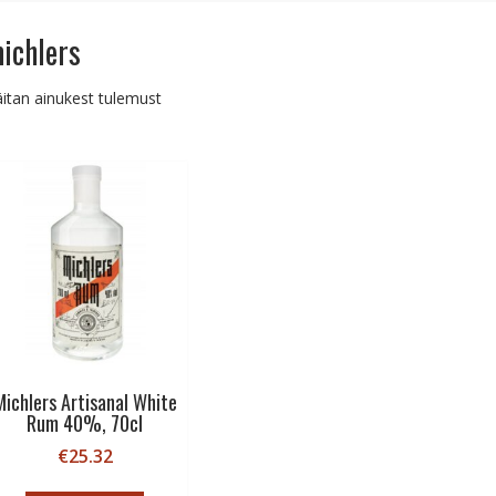
ichlers
itan ainukest tulemust
Michlers Artisanal White
Rum 40%, 70cl
€
25.32