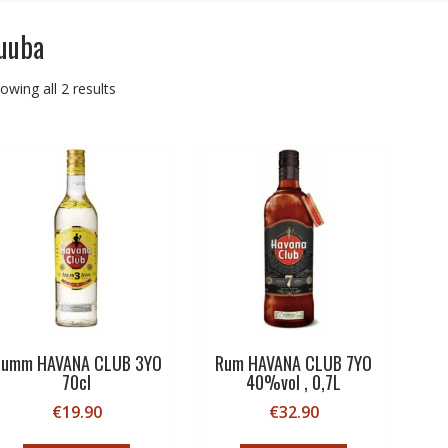
uuba
Sorted
owing all 2 results
by
price:
low
to
high
Rumm HAVANA CLUB 3YO
Rum HAVANA CLUB 7YO
70cl
40%vol , 0,7L
€
19.90
€
32.90