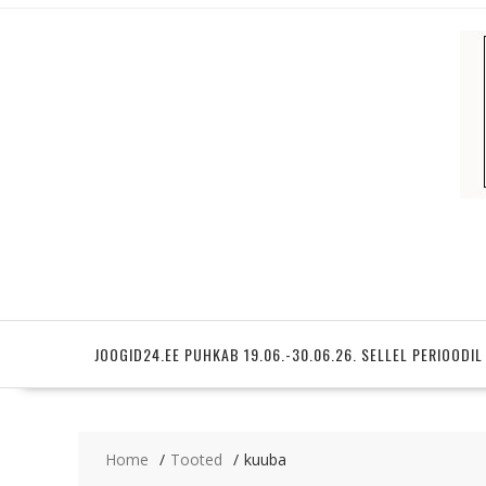
Skip
to
content
JOOGID24.EE PUHKAB 19.06.-30.06.26. SELLEL PERIOODIL
Home
Tooted
kuuba