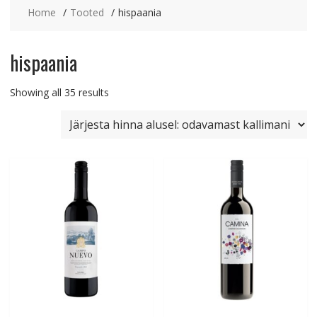
Home
Tooted
hispaania
hispaania
Sorted
Showing all 35 results
by
price:
low
to
high