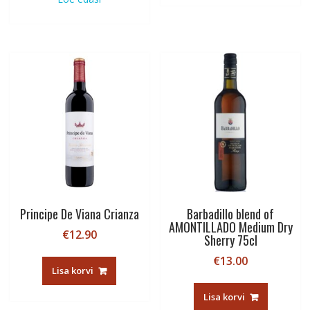
Principe De Viana Crianza
Barbadillo blend of
AMONTILLADO Medium Dry
€
12.90
Sherry 75cl
€
13.00
Lisa korvi
Lisa korvi