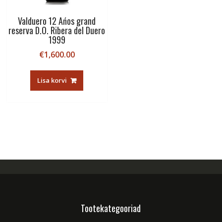
Valduero 12 Ańos grand
reserva D.O. Ribera del Duero
1999
€
1,600.00
Lisa korvi
Tootekategooriad