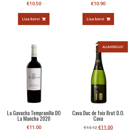
€
10.50
€
10.90
Lisa korvi
Lisa korvi
ALLAHINDLUS!
La Gavacha Tempranillo DO
Cava Duc de foix Brut D.O.
La Mancha 2020
Cava
Algne
Current
€
11.00
€
11.00
€
13.12