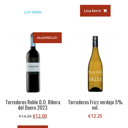
hind
price
oli:
is:
Lisa korvi
Loe edasi
€13.12.
€11.00.
ALLAHINDLUS!
Torrederos Roble D.O. Ribera
Torrederos Frizz verdejo 5%
del Duero 2023
vol.
Algne
Current
€
12.00
€
12.25
€
14.20
hind
price