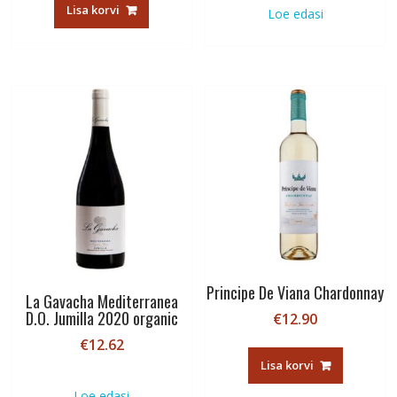
oli:
is:
Lisa korvi
Loe edasi
€14.20.
€12.00.
Principe De Viana Chardonnay
La Gavacha Mediterranea
D.O. Jumilla 2020 organic
€
12.90
€
12.62
Lisa korvi
Loe edasi