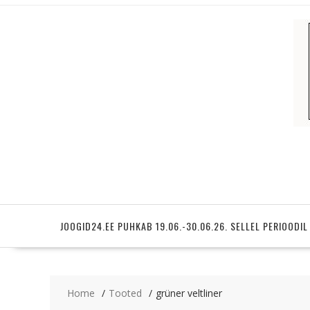
Skip
to
content
JOOGID24.EE PUHKAB 19.06.-30.06.26. SELLEL PERIOODIL
Home
Tooted
grüner veltliner