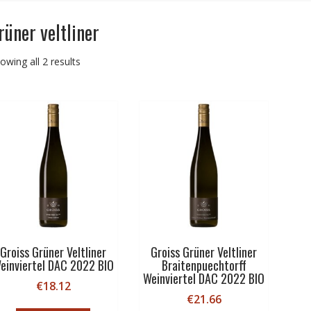
rüner veltliner
Sorted
owing all 2 results
by
price:
low
to
high
Groiss Grüner Veltliner
Groiss Grüner Veltliner
einviertel DAC 2022 BIO
Braitenpuechtorff
Weinviertel DAC 2022 BIO
€
18.12
€
21.66