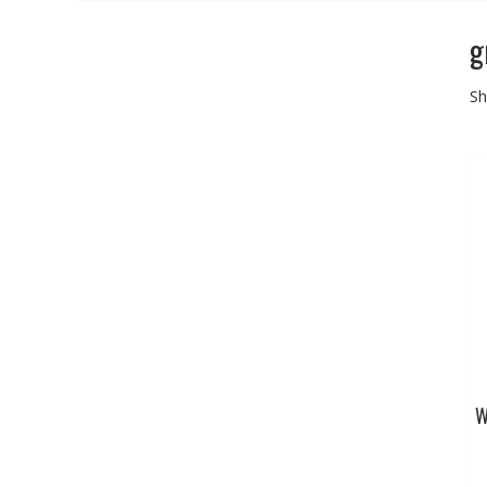
g
Sh
W