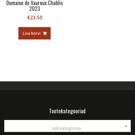
Domaine de Vauroux Chablis
2023
€
23.50
Lisa korvi
Tootekategooriad
Vali kategooria