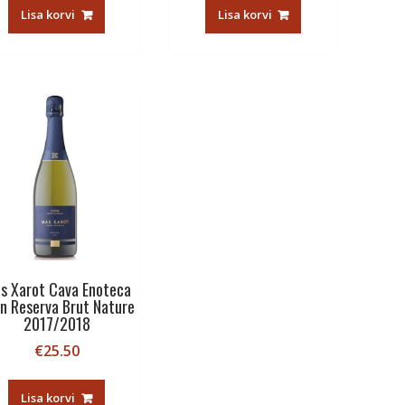
Lisa korvi
Lisa korvi
s Xarot Cava Enoteca
n Reserva Brut Nature
2017/2018
€
25.50
Lisa korvi