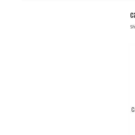
c
Sh
C