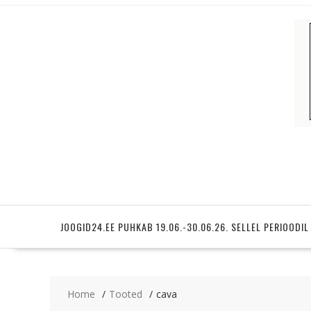
Skip
to
content
JOOGID24.EE PUHKAB 19.06.-30.06.26. SELLEL PERIOODIL
Home
Tooted
cava