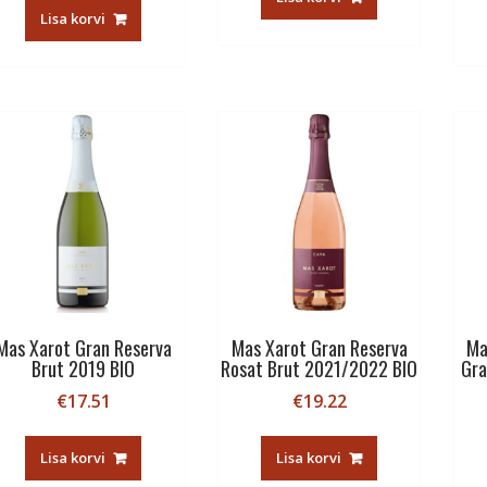
oli:
is:
Lisa korvi
€13.12.
€11.00.
Mas Xarot Gran Reserva
Mas Xarot Gran Reserva
Ma
Brut 2019 BIO
Rosat Brut 2021/2022 BIO
Gra
€
17.51
€
19.22
Lisa korvi
Lisa korvi