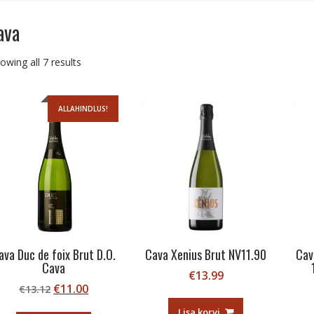
ava
Sorted
owing all 7 results
by
price:
low
ALLAHINDLUS!
to
high
ava Duc de foix Brut D.O.
Cava Xenius Brut NV11.90
Cav
Cava
€
13.99
Algne
Current
€
11.00
€
13.12
hind
price
Lisa korvi