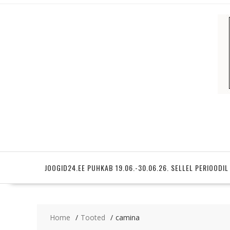
Skip
to
content
JOOGID24.EE PUHKAB 19.06.-30.06.26. SELLEL PERIOODIL
Home
Tooted
camina