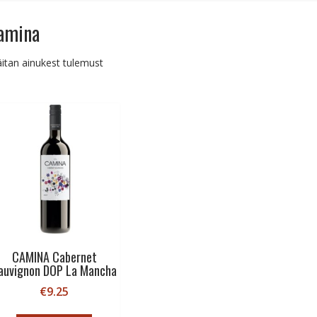
amina
itan ainukest tulemust
CAMINA Cabernet
auvignon DOP La Mancha
€
9.25