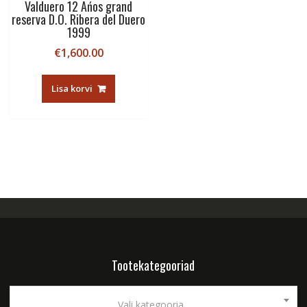
Valduero 12 Ańos grand
reserva D.O. Ribera del Duero
1999
€
1,600.00
Lisa korvi
Tootekategooriad
Vali kategooria