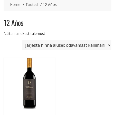
Home
Tooted
12 Ańos
12 Ańos
Näitan ainukest tulemust