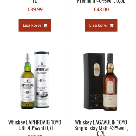
1L
Premium 40%vol , 0,5L
€
39.99
€
43.00
Lisa korvi
Lisa korvi
Whiskey LAPHROAIG 10YO
Whiskey LAGAVULIN 16YO
TUBE 40%vol 0,7L
Single Islay Malt 43%vol ,
0,7L