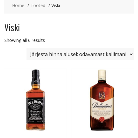
Home
Tooted
Viski
Viski
Sorted
Showing all 6 results
by
price:
low
to
high