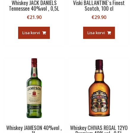
Whiskey JACK DANIELS
Viski BALLANTINE`s Finest
Tennessee 40%vol , 0,5L
Scotch, 100 cl
€
21.90
€
29.90
Lisa korvi
Lisa korvi
Whiskey JAMESON 40%vol ,
Whiskey CHIVAS REGAL 12YO