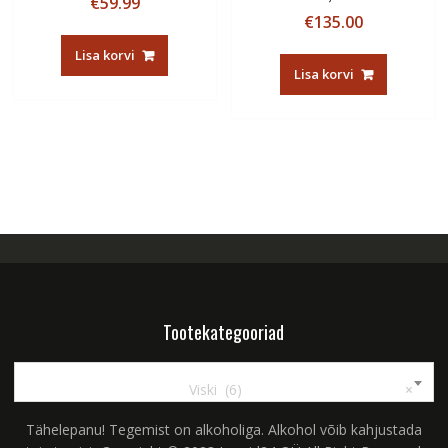
€
59.99
€
135.00
Lisa korvi
Lisa korvi
Tootekategooriad
Viski (6)
×
Tähelepanu! Tegemist on alkoholiga. Alkohol võib kahjustada