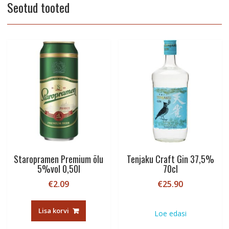
Seotud tooted
Staropramen Premium õlu
Tenjaku Craft Gin 37,5%
5%vol 0,50l
70cl
€
2.09
€
25.90
Lisa korvi
Loe edasi