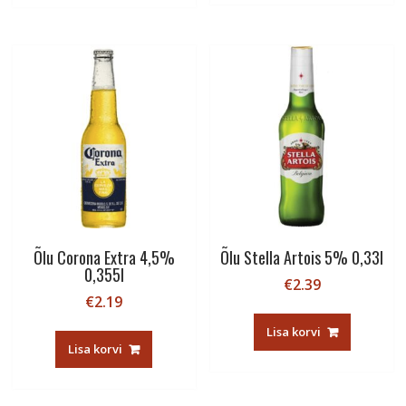
Õlu Corona Extra 4,5%
Õlu Stella Artois 5% 0,33l
0,355l
€
2.39
€
2.19
Lisa korvi
Lisa korvi