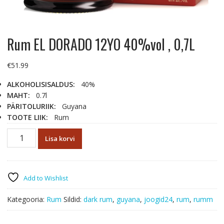
Rum EL DORADO 12YO 40%vol , 0,7L
€
51.99
ALKOHOLISISALDUS:
40%
MAHT:
0.7l
PÄRITOLURIIK:
Guyana
TOOTE LIIK:
Rum
Rum
Lisa korvi
EL
DORADO
12YO
40%vol
Add to Wishlist
,
0,7L
Kategooria:
Rum
Sildid:
dark rum
,
guyana
,
joogid24
,
rum
,
rumm
kogus