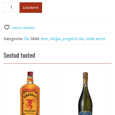
Õlu
Lisa korvi
Stella
Artois
5%
0,33l
Add to Wishlist
kogus
Kategooria:
Õlu
Sildid:
beer
,
belgia
,
joogid24
,
õlu
,
stella artois
Seotud tooted