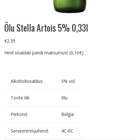
Õlu Stella Artois 5% 0,33l
€
2.39
Hind sisaldab pandi maksumust (0,10€)
Alkoholisisaldus:
5% vol
Toote liik:
õlu
Piirkond:
Belgia
Serveerimisjuhend:
4C-6C