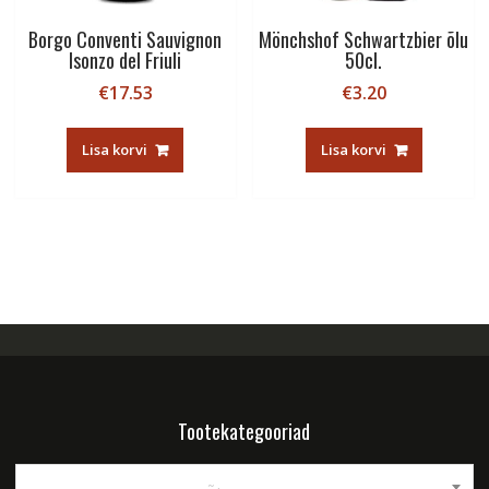
Borgo Conventi Sauvignon
Mönchshof Schwartzbier õlu
Isonzo del Friuli
50cl.
€
17.53
€
3.20
Lisa korvi
Lisa korvi
Tootekategooriad