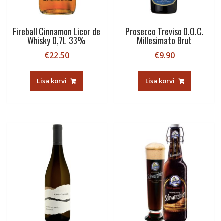
Fireball Cinnamon Licor de
Prosecco Treviso D.O.C.
Whisky 0,7L 33%
Millesimato Brut
€
22.50
€
9.90
Lisa korvi
Lisa korvi