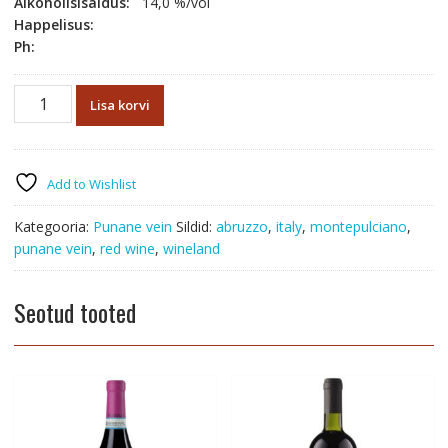
Alkoholisisaldus:
14,0 %/vol
Happelisus:
Ph:
Natale
Lisa korvi
Verga
Montepulciano
D
´Abruzzo
Add to Wishlist
1895
DOC
Kategooria:
Punane vein
Sildid:
abruzzo
,
italy
,
montepulciano
,
2019
punane vein
,
red wine
,
wineland
kogus
Seotud tooted