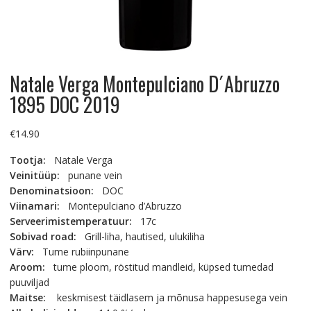
Natale Verga Montepulciano D´Abruzzo
1895 DOC 2019
€
14.90
Tootja:
Natale Verga
Veinitüüp:
punane vein
Denominatsioon:
DOC
Viinamari:
Montepulciano d’Abruzzo
Serveerimistemperatuur:
17c
Sobivad road:
Grill-liha, hautised, ulukiliha
Värv:
Tume rubiinpunane
Aroom:
tume ploom, röstitud mandleid, küpsed tumedad
puuviljad
Maitse:
keskmisest täidlasem ja mõnusa happesusega vein