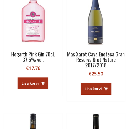
Hogarth Pink Gin 70cl.
Mas Xarot Cava Enoteca Gran
37,5% vol.
Reserva Brut Nature
2017/2018
€
17.76
€
25.50
Lisa korvi
Lisa korvi