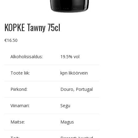
KOPKE Tawny 75cl
€
16.50
Alkoholisisaldus:
19.5% vol
Toote liik:
kpn liköörvein
Piirkond:
Douro, Portugal
Viinamari:
Segu
Maitse:
Magus