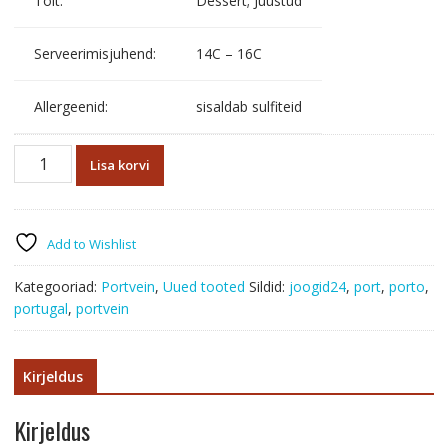
Toit:
Dessert; Juustud
Serveerimisjuhend:
14C – 16C
Allergeenid:
sisaldab sulfiteid
KOPKE
Lisa korvi
Tawny
75cl
kogus
Add to Wishlist
Kategooriad:
Portvein
,
Uued tooted
Sildid:
joogid24
,
port
,
porto
,
portugal
,
portvein
Kirjeldus
Kirjeldus