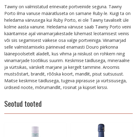
Tawny on valmistatud erinevate portveinide seguna. Tawny
Porto ilma vanuse määratluseta on sarnane Ruby-le. Kuigi ta on
heledama värvusega kui Ruby Porto, ei ole Tawny tavaliselt üle
kolme aasta vanune. Heledama värvuse saab Tawny Porto veini
kääritamise ajal viinamarjakestade lühemast leotamisest veinis
või siis segamisest väikese osa valge portveiniga. Viinamarjad
selle valmistamiseks pärinevad enamasti Douro piirkonna
läänepoolsetelt aladelt, kus vihma ja niiskust on rohkem ning
viinamarjade tootlikus suurim. Keskmise täidlusega, mineraalne
ja vürtsikas, värskelt marjane ja kergelt tammine. Aroomis
mustsõstart, brandit, rõõska koort, mandlit, pisut suitsusust.
Maitse keskmise täidlusega, tugeva piprasuse ja vürtsisusega,
ürdiseid noote, mõrumandlit, rosinat ja küpset kirssi.
Seotud tooted