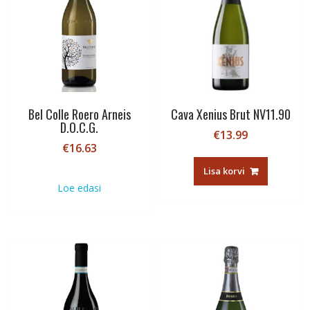
Bel Colle Roero Arneis
Cava Xenius Brut NV11.90
D.O.C.G.
€
13.99
€
16.63
Lisa korvi
Loe edasi