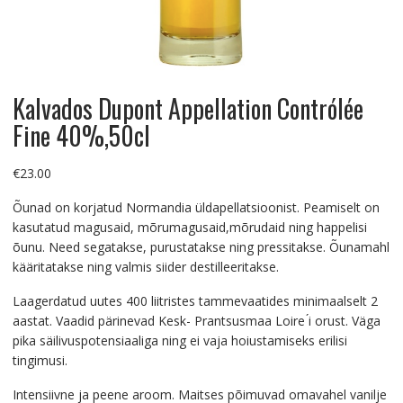
Kalvados Dupont Appellation Contrólée
Fine 40%,50cl
€
23.00
Õunad on korjatud Normandia üldapellatsioonist. Peamiselt on
kasutatud magusaid, mõrumagusaid,mõrudaid ning happelisi
õunu. Need segatakse, purustatakse ning pressitakse. Õunamahl
kääritatakse ning valmis siider destilleeritakse.
Laagerdatud uutes 400 liitristes tammevaatides minimaalselt 2
aastat. Vaadid pärinevad Kesk- Prantsusmaa Loire ́i orust. Väga
pika säilivuspotensiaaliga ning ei vaja hoiustamiseks erilisi
tingimusi.
Intensiivne ja peene aroom. Maitses põimuvad omavahel vanilje