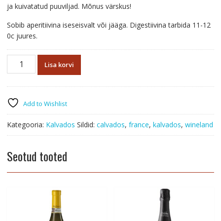
ja kuivatatud puuviljad. Mõnus värskus!
Sobib aperitiivina iseseisvalt või jääga. Digestiivina tarbida 11-12
0c juures.
Kalvados
Lisa korvi
Dupont
Appellation
Contrólée
Fine
Add to Wishlist
40%,50cl
kogus
Kategooria:
Kalvados
Sildid:
calvados
,
france
,
kalvados
,
wineland
Seotud tooted