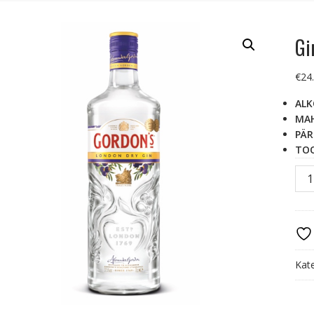
Gi
€
24
ALK
MA
PÄR
TOO
Gin
GO
Lon
37,
,
1L
kog
Kat