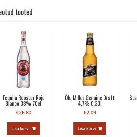
eotud tooted
Tequila Rooster Rojo
Õlu Miller Genuine Draft
Sta
Blanco 38% 70cl
4,7% 0,33l
€
26.80
€
2.09
Lisa korvi
Lisa korvi