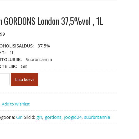
n GORDONS London 37,5%vol , 1L
.99
OHOLISISALDUS:
37,5%
HT:
1l
ITOLURIIK:
Suurbritannia
TE LIIK:
Gin
Lisa korvi
RDONS
don
5%vol
Add to Wishlist
us
egooria:
Gin
Sildid:
gin
,
gordons
,
joogid24
,
suurbritannia