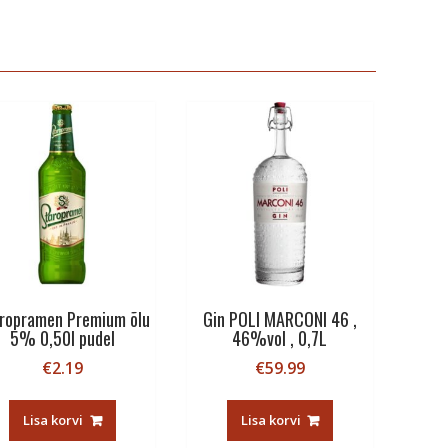
ropramen Premium õlu
Gin POLI MARCONI 46 ,
5% 0,50l pudel
46%vol , 0,7L
€
2.19
€
59.99
Lisa korvi
Lisa korvi