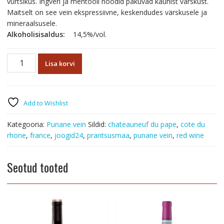
vürtsikus. Ingveri ja mentooli noodid pakuvad kaunist värskust.
Maitselt on see vein ekspressiivne, keskendudes värskusele ja
mineraalsusele.
Alkoholisisaldus:
14,5%/vol.
Domaine
Lisa korvi
du
Père
Caboche
Châteauneuf-
Add to Wishlist
du-
Pape
Kategooria:
Punane vein
Sildid:
chateauneuf du pape
,
cote du
kogus
rhone
,
france
,
joogid24
,
prantsusmaa
,
punane vein
,
red wine
Seotud tooted