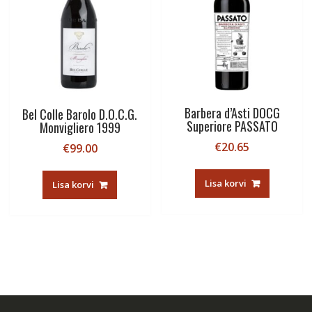
Barbera d’Asti DOCG
Bel Colle Barolo D.O.C.G.
Superiore PASSATO
Monvigliero 1999
€
20.65
€
99.00
Lisa korvi
Lisa korvi