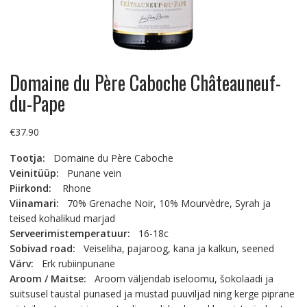
Domaine du Père Caboche Châteauneuf-
du-Pape
€
37.90
Tootja:
Domaine du Père Caboche
Veinitüüp:
Punane vein
Piirkond:
Rhone
Viinamari:
70% Grenache Noir, 10% Mourvèdre, Syrah ja
teised kohalikud marjad
Serveerimistemperatuur:
16-18c
Sobivad road:
Veiseliha, pajaroog, kana ja kalkun, seened
Värv:
Erk rubiinpunane
Aroom / Maitse:
Aroom väljendab iseloomu, šokolaadi ja
suitsusel taustal punased ja mustad puuviljad ning kerge piprane