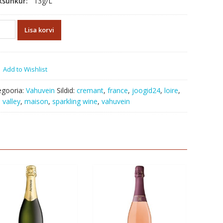
ksuhkur:
13g/L
mant
Lisa korvi
e
SON
Add to Wishlist
us
egooria:
Vahuvein
Sildid:
cremant
,
france
,
joogid24
,
loire
,
e valley
,
maison
,
sparkling wine
,
vahuvein