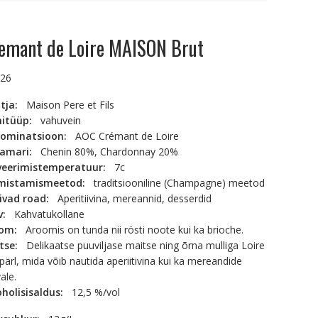
emant de Loire MAISON Brut
.26
otja:
Maison Pere et Fils
nitüüp:
vahuvein
ominatsioon:
AOC Crémant de Loire
namari:
Chenin 80%, Chardonnay 20%
veerimistemperatuur:
7c
mistamismeetod:
traditsiooniline (Champagne) meetod
ivad road:
Aperitiivina, mereannid, desserdid
rv:
Kahvatukollane
oom:
Aroomis on tunda nii rösti noote kui ka brioche.
itse:
Delikaatse puuviljase maitse ning õrna mulliga Loire
pärl, mida võib nautida aperiitivina kui ka mereandide
ale.
oholisisaldus:
12,5 %/vol