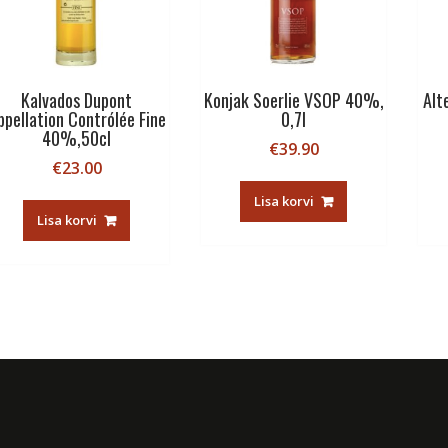
Kalvados Dupont
Konjak Soerlie VSOP 40%,
Alt
ppellation Contrólée Fine
0,7l
40%,50cl
€
39.90
€
23.00
Lisa korvi
Lisa korvi