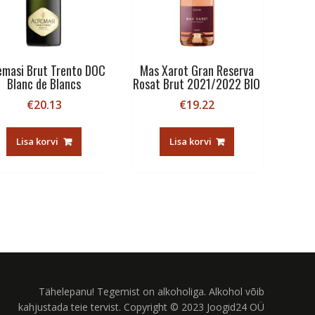
emasi Brut Trento DOC
Mas Xarot Gran Reserva
Blanc de Blancs
Rosat Brut 2021/2022 BIO
€
20.13
€
19.22
Lisa korvi
Lisa korvi
Tähelepanu! Tegemist on alkoholiga. Alkohol võib
kahjustada teie tervist. Copyright © 2023 Joogid24 OÜ