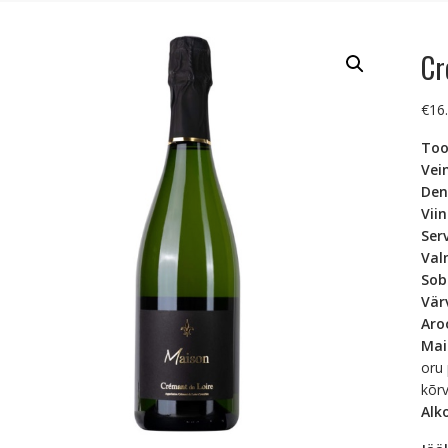
Cr
€
16
To
Vei
Den
Vii
Ser
Val
Sob
Vä
Ar
Ma
oru 
kõrv
Alk